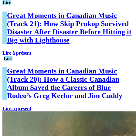
Lire
Great Moments in Canadian Music
(Track 21): How Skip Prokop Survived
Disaster After Disaster Before Hitting it
Big with Lighthouse
Lire à présent
Lire
Great Moments in Canadian Music
(Track 20): How a Classic Canadian
Album Saved the Careers of Blue
Rodeo’s Greg Keelor and Jim Cuddy
Lire à présent