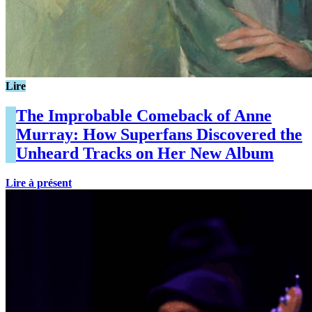
Lire
The Improbable Comeback of Anne
Murray: How Superfans Discovered the
Unheard Tracks on Her New Album
Lire à présent