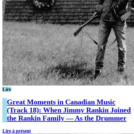
Lire
Great Moments in Canadian Music
(Track 18): When Jimmy Rankin Joined
the Rankin Family — As the Drummer
Lire à présent