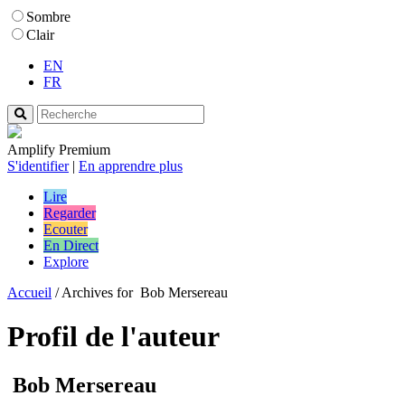
Sombre
Clair
EN
FR
Amplify Premium
S'identifier
|
En apprendre plus
Lire
Regarder
Ecouter
En Direct
Explore
Accueil
/
Archives for Bob Mersereau
Profil de l'auteur
Bob Mersereau