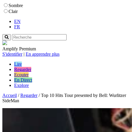
Sombre
Clair
EN
FR
Amplify Premium
S'identifier
|
En apprendre plus
Lire
Regarder
Ecouter
En Direct
Explore
Accueil
/
Regarder
/
Top 10 Hits Tour presented by Bell: Wurlitzer
SideMan